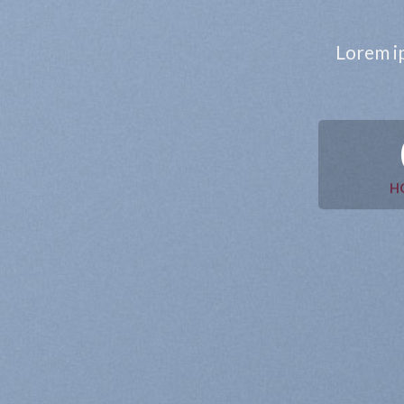
Lorem ip
H