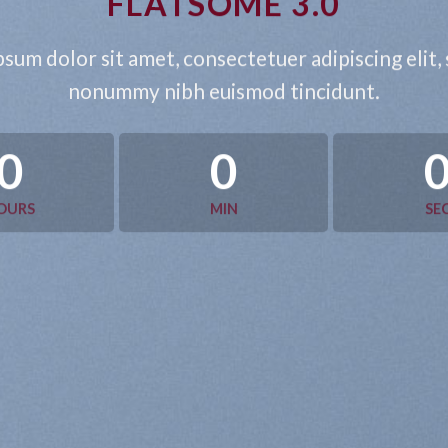
FLATSOME 3.0
sum dolor sit amet, consectetuer adipiscing elit,
nonummy nibh euismod tincidunt.
0
0
OURS
MIN
SE