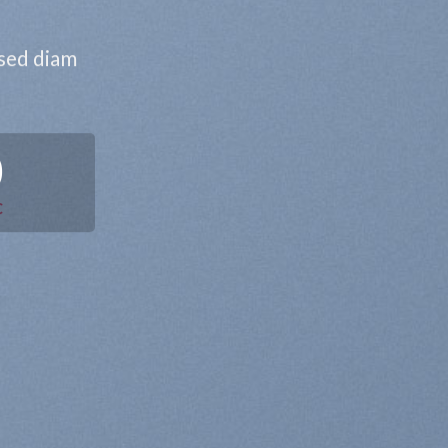
 sed diam
0
C